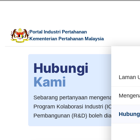
Portal Industri Pertahanan
Kementerian Pertahanan Malaysia
Hubungi
Kami
Laman 
Mengena
Sebarang pertanyaan mengenai Portal Indu
Program Kolaborasi Industri (ICP), atau P
Hubung
Pembangunan (R&D) boleh diajukan melalu