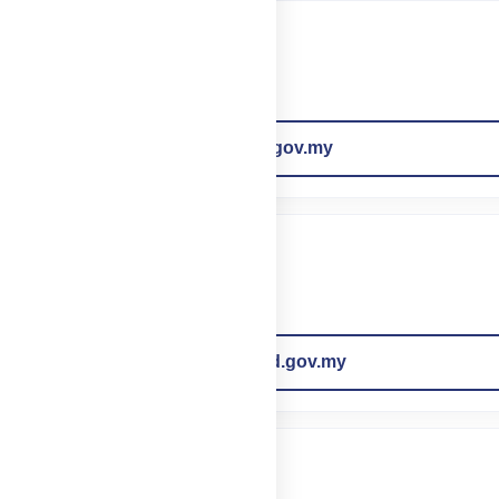
✉
mip@mod.gov.my
✉
bip.icp@mod.gov.my